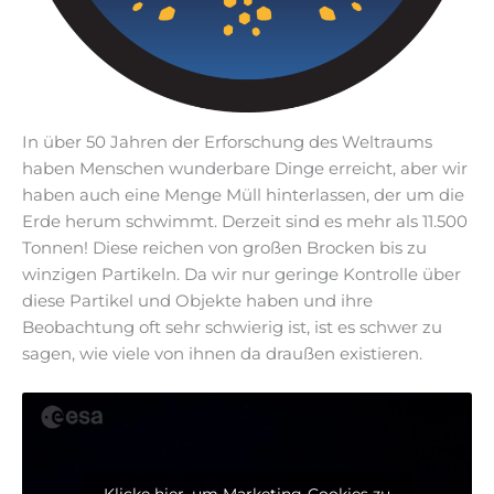
In über 50 Jahren der Erforschung des Weltraums
haben Menschen wunderbare Dinge erreicht, aber wir
haben auch eine Menge Müll hinterlassen, der um die
Erde herum schwimmt. Derzeit sind es mehr als 11.500
Tonnen! Diese reichen von großen Brocken bis zu
winzigen Partikeln. Da wir nur geringe Kontrolle über
diese Partikel und Objekte haben und ihre
Beobachtung oft sehr schwierig ist, ist es schwer zu
sagen, wie viele von ihnen da draußen existieren.
Klicke hier, um Marketing-Cookies zu