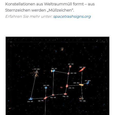
Konstellationen aus Weltraummüll formt – aus
Sternzeichen werden „Müllzeichen“.
Erfahren Sie mehr unter:
spacetrashsigns.org