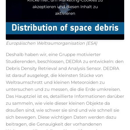
akzeptieren und diesen Inhalt zu
aktivieren
Europäischen Weltraumorganisation (ESA)
Deshalb haben wir, eine Gruppe motivierter
Studierenden, beschlossen, DEDRA zu entwickeln: den
Debris Density Retrieval and Analysis Sensor. DEDRA
ist darauf ausgelegt, die kleinsten Stücke von
Weltraumschrott und kleinen Meteoroiden zu
untersuchen und zu messen, die die Erde umkreisen.
Das Hauptziel ist es, detaillierte Informationen darüber
zu sammeln, wie viele dieser kleinen Objekte da
draußen sind, wie schwer sie sind und wie schnell sie
sich bewegen. Diese wichtigen Daten werden dazu
beitragen, die Genauigkeit der vorhandenen