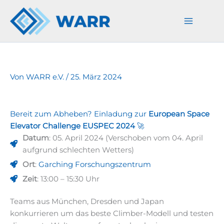
Zum
Inhalt
springen
Von
WARR e.V.
/
25. März 2024
Bereit zum Abheben? Einladung zur
European Space
Elevator Challenge EUSPEC 2024
🚀
Datum
: 05. April 2024 (Verschoben vom 04. April
aufgrund schlechten Wetters)
Ort
:
Garching Forschungszentrum
Zeit
: 13:00 – 15:30 Uhr
Teams aus München, Dresden und Japan
konkurrieren um das beste Climber-Modell und testen