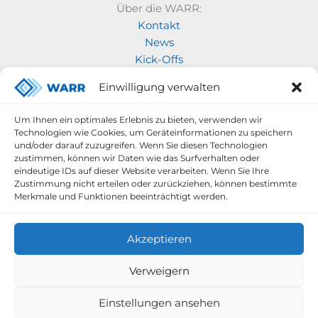
Über die WARR:
Kontakt
News
Kick-Offs
Geschichte der WARR
Einwilligung verwalten
Unsere Projekte:
Modellraketenwettbewerb
Um Ihnen ein optimales Erlebnis zu bieten, verwenden wir
Technologien wie Cookies, um Geräteinformationen zu speichern
MOVE
und/oder darauf zuzugreifen. Wenn Sie diesen Technologien
Rocketry
zustimmen, können wir Daten wie das Surfverhalten oder
Space labs
eindeutige IDs auf dieser Website verarbeiten. Wenn Sie Ihre
Zustimmung nicht erteilen oder zurückziehen, können bestimmte
space robotics
Merkmale und Funktionen beeinträchtigt werden.
Akzeptieren
Verweigern
Datenschutzerklärung
Impressum
Einstellungen ansehen
Copyright © 2026 WARR e. V.