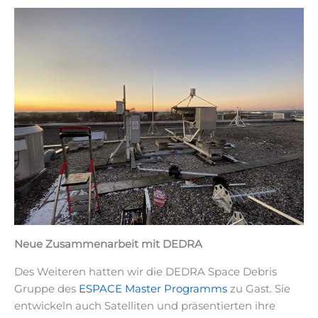
Neue Zusammenarbeit mit DEDRA
Des Weiteren hatten wir die DEDRA Space Debris
Gruppe des
ESPACE Master Programms
zu Gast. Sie
entwickeln auch Satelliten und präsentierten ihre