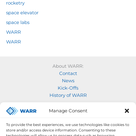
rocketry
space elevator
space labs
WARR
WARR
About WARR:
Contact
News
Kick-Offs
History of WARR
Our Projects:
Manage Consent
Model Rocketry
MOVE
To provide the best experiences, we use technologies like cookies to
Rocketry
store and/or access device information. Consenting to these
Space Labs
technologies will allow us to process data such as browsing