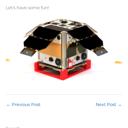
Let’s have some fun!
←
Previous Post
Next Post
→